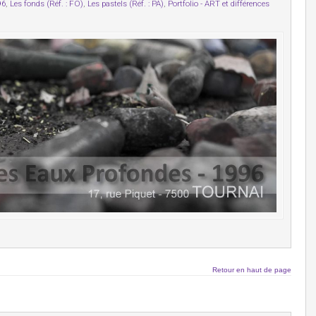
96
,
Les fonds (Réf. : FO)
,
Les pastels (Réf. : PA)
,
Portfolio - ART et différences
Retour en haut de page