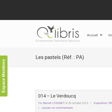
Accueil
Im
Enseignement Secondaire Spécialisé
Les pastels (Réf. : PA)
Espace Membres
014 – Le Verdoucq
Par
Benoît COIGNET
le 29 octobre 2013
/
Exposition 19
/
Laisser un commentaire