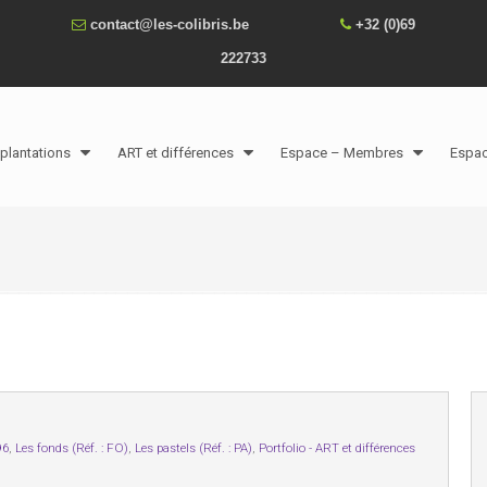
contact@les-colibris.be
+32 (0)69
222733
plantations
ART et différences
Espace – Membres
Espa
96
,
Les fonds (Réf. : FO)
,
Les pastels (Réf. : PA)
,
Portfolio - ART et différences