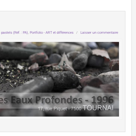
 pastels (Réf. : PA)
,
Portfolio - ART et différences
/
Laisser un commentaire