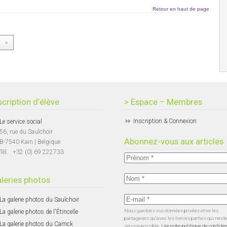
Retour en haut de page
»
scription d’élève
> Espace – Membres
Inscription & Connexion
Le service social
56, rue du Saulchoir
Abonnez-vous aux articles
B-7540 Kain | Belgique
Tél. : +32 (0) 69 222733
leries photos
La galerie photos du Saulchoir
Nous gardons vos données privées et ne les
La galerie photos de l'Étincelle
partageons qu’avec les tierces parties qui rend
La galerie photos du Carrick
service possible.
Lire notre politique de confiden