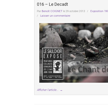
016 – Le Decadt
Par
Benoît COIGNET
le 29 octobre 2013
/
Exposition 19
/
Laisser un commentaire
Afficher l'article...
→