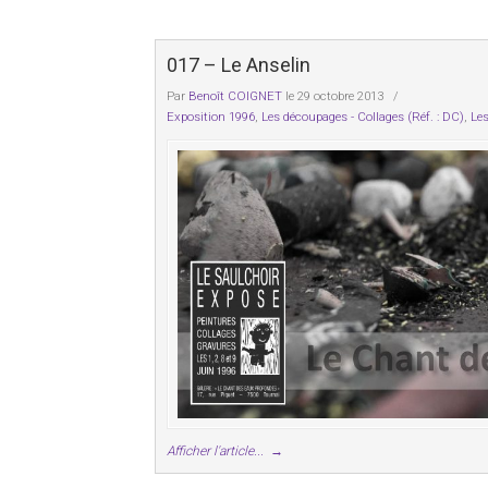
017 – Le Anselin
Par
Benoît COIGNET
le 29 octobre 2013
/
Exposition 1996
,
Les découpages - Collages (Réf. : DC)
,
Les
Afficher l'article...
→