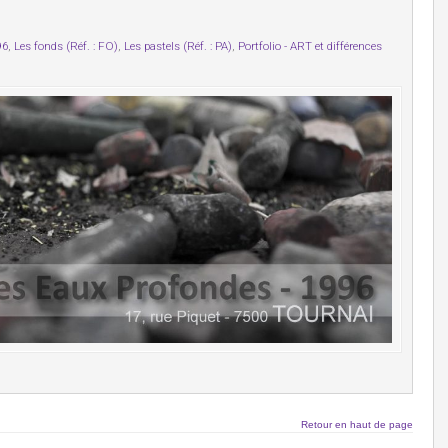
96
,
Les fonds (Réf. : FO)
,
Les pastels (Réf. : PA)
,
Portfolio - ART et différences
Retour en haut de page