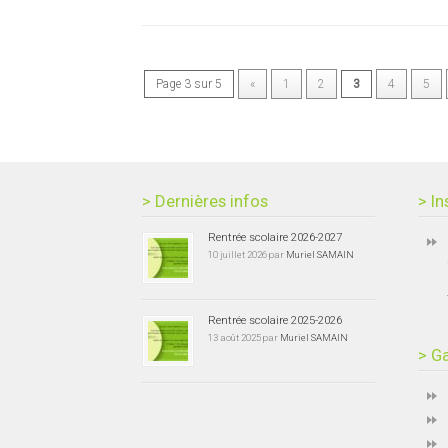
Page 3 sur 5
«
1
2
3
4
5
> Dernières infos
> In
Rentrée scolaire 2026-2027
10 juillet 2026 par
Muriel SAMAIN
Rentrée scolaire 2025-2026
13 août 2025 par
Muriel SAMAIN
> Ga