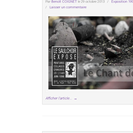
Par
Benoît COIGNET
le 29 octobre 2013
/
Exposition 19
/
Laisser un commentaire
Afficher l'article...
→