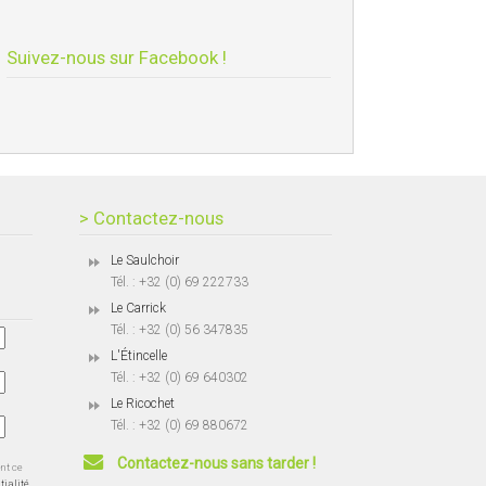
Suivez-nous sur Facebook !
> Contactez-nous
Le Saulchoir
Tél. : +32 (0) 69 222733
Le Carrick
Tél. : +32 (0) 56 347835
L'Étincelle
Tél. : +32 (0) 69 640302
Le Ricochet
Tél. : +32 (0) 69 880672
Contactez-nous sans tarder !
ent ce
tialité.