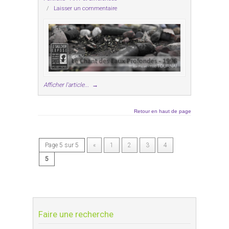
/
Laisser un commentaire
Afficher l'article...
→
Retour en haut de page
Page 5 sur 5
«
1
2
3
4
5
Faire une recherche