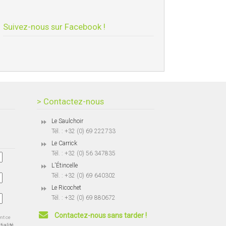
Suivez-nous sur Facebook !
> Contactez-nous
Le Saulchoir
Tél. : +32 (0) 69 222733
Le Carrick
Tél. : +32 (0) 56 347835
L'Étincelle
Tél. : +32 (0) 69 640302
Le Ricochet
Tél. : +32 (0) 69 880672
Contactez-nous sans tarder !
ent ce
tialité.