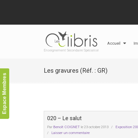
Accueil
Im
Enseignement Secondaire Spécialisé
Les gravures (Réf. : GR)
Espace Membres
020 – Le salut
Par
Benoît COIGNET
le 23 octobre 2013
/
Exposition 20
/
Laisser un commentaire