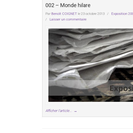
002 – Monde hilare
Par
Benoît COIGNET
le 23 octobre 2013
/
Exposition 20
/
Laisser un commentaire
Afficher l'article...
→