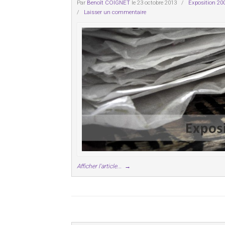
Par
Benoît COIGNET
le 23 octobre 2013
/
Exposition 20
/
Laisser un commentaire
Afficher l'article...
→