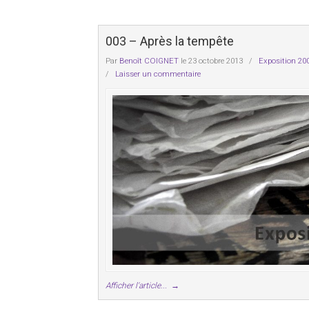
003 – Après la tempête
Par
Benoît COIGNET
le 23 octobre 2013
/
Exposition 20
/
Laisser un commentaire
Afficher l'article...
→