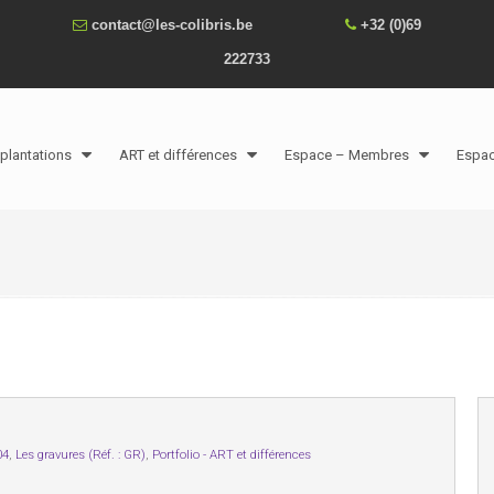
contact@les-colibris.be
+32 (0)69
222733
plantations
ART et différences
Espace – Membres
Espa
04
,
Les gravures (Réf. : GR)
,
Portfolio - ART et différences