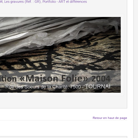
04
,
Les gravures (Réf. : GR)
,
Portfolio - ART et différences
Retour en haut de page