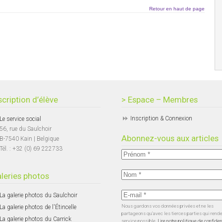
Retour en haut de page
scription d’élève
> Espace – Membres
Inscription & Connexion
Le service social
56, rue du Saulchoir
Abonnez-vous aux articles
B-7540 Kain | Belgique
Tél. : +32 (0) 69 222733
leries photos
La galerie photos du Saulchoir
Nous gardons vos données privées et ne les
La galerie photos de l'Étincelle
partageons qu’avec les tierces parties qui rend
La galerie photos du Carrick
service possible.
Lire notre politique de confiden