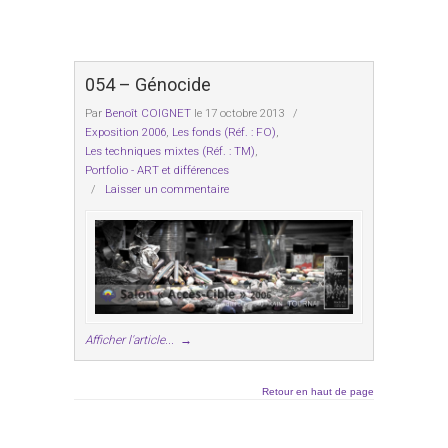
054 – Génocide
Par
Benoît COIGNET
le 17 octobre 2013
/
Exposition 2006
,
Les fonds (Réf. : FO)
,
Les techniques mixtes (Réf. : TM)
,
Portfolio - ART et différences
/
Laisser un commentaire
Afficher l'article...
→
Retour en haut de page