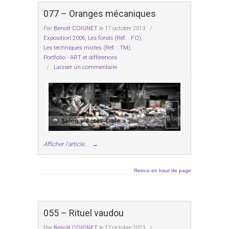
077 – Oranges mécaniques
Par
Benoît COIGNET
le 17 octobre 2013
/
Exposition 2006
,
Les fonds (Réf. : FO)
,
Les techniques mixtes (Réf. : TM)
,
Portfolio - ART et différences
/
Laisser un commentaire
Afficher l'article...
→
Retour en haut de page
055 – Rituel vaudou
Par
Benoît COIGNET
le 17 octobre 2013
/