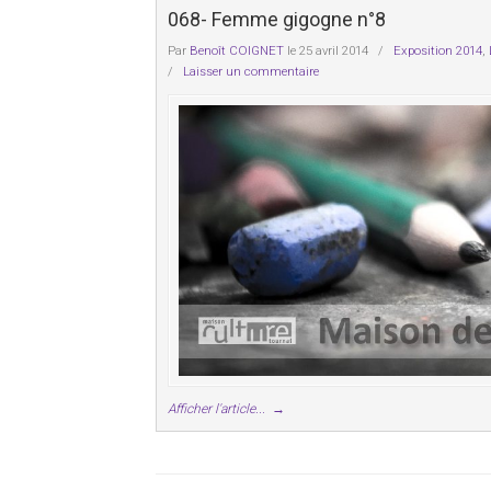
068- Femme gigogne n°8
Par
Benoît COIGNET
le 25 avril 2014
/
Exposition 2014
,
/
Laisser un commentaire
Afficher l'article...
→