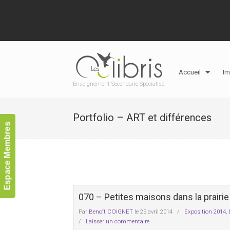
Accueil
Im
Enseignement Secondaire Spécialisé
Portfolio – ART et différences
Espace Membres
070 – Petites maisons dans la prairie
Par
Benoît COIGNET
le 25 avril 2014
/
Exposition 2014
,
/
Laisser un commentaire