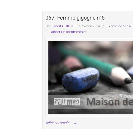
067- Femme gigogne n°5
Par
Benoît COIGNET
le 25 avril 2014
/
Exposition 2014
,
/
Laisser un commentaire
Afficher l'article...
→