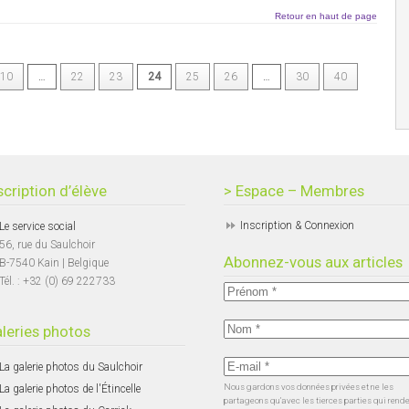
Retour en haut de page
10
…
22
23
24
25
26
…
30
40
scription d’élève
> Espace – Membres
Inscription & Connexion
Le service social
56, rue du Saulchoir
Abonnez-vous aux articles
B-7540 Kain | Belgique
Tél. : +32 (0) 69 222733
leries photos
La galerie photos du Saulchoir
Nous gardons vos données privées et ne les
La galerie photos de l'Étincelle
partageons qu’avec les tierces parties qui rend