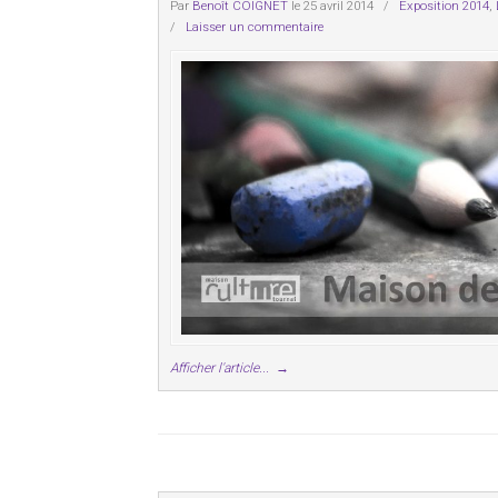
Par
Benoît COIGNET
le 25 avril 2014
/
Exposition 2014
,
/
Laisser un commentaire
Afficher l'article...
→