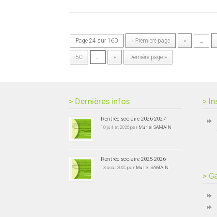
Page 24 sur 160
« Première page
«
…
50
…
»
Dernière page »
> Dernières infos
> In
Rentrée scolaire 2026-2027
10 juillet 2026 par
Muriel SAMAIN
Rentrée scolaire 2025-2026
13 août 2025 par
Muriel SAMAIN
> Ga