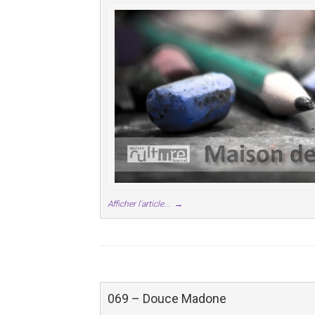
Afficher l'article...
→
069 – Douce Madone