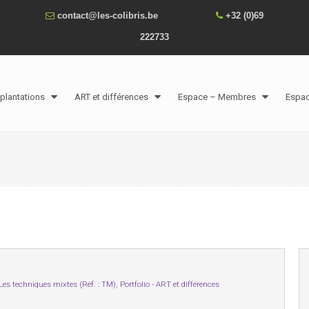
contact@les-colibris.be
+32 (0)69
222733
plantations
ART et différences
Espace – Membres
Espa
Les techniques mixtes (Réf. : TM)
,
Portfolio - ART et différences