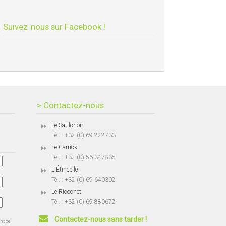
Suivez-nous sur Facebook !
> Contactez-nous
Le Saulchoir
Tél. : +32 (0) 69 222733
Le Carrick
Tél. : +32 (0) 56 347835
L'Étincelle
Tél. : +32 (0) 69 640302
Le Ricochet
Tél. : +32 (0) 69 880672
Contactez-nous sans tarder !
ent ce