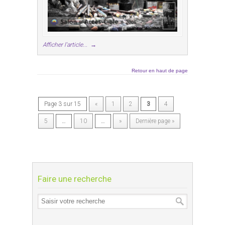
Afficher l'article...
→
Retour en haut de page
Page 3 sur 15
«
1
2
3
4
5
…
10
…
»
Dernière page »
Faire une recherche