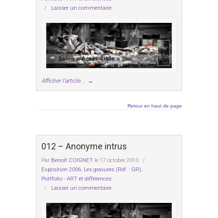
/
Laisser un commentaire
Afficher l'article...
→
Retour en haut de page
012 – Anonyme intrus
Par
Benoît COIGNET
le 17 octobre 2013
/
Exposition 2006
,
Les gravures (Réf. : GR)
,
Portfolio - ART et différences
/
Laisser un commentaire