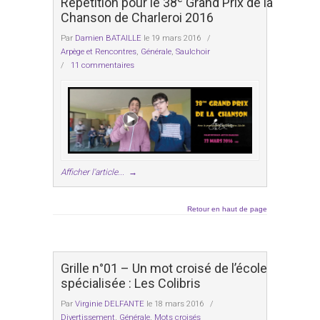
Répétition pour le 38
Grand Prix de la
Chanson de Charleroi 2016
Par
Damien BATAILLE
le 19 mars 2016
/
Arpège et Rencontres
,
Générale
,
Saulchoir
/
11 commentaires
Afficher l'article...
→
Retour en haut de page
Grille n°01 – Un mot croisé de l’école
spécialisée : Les Colibris
Par
Virginie DELFANTE
le 18 mars 2016
/
Divertissement
,
Générale
,
Mots croisés