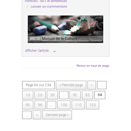
Portfolio - ART et différences
/
Laisser un commentaire
Afficher l'article...
→
Retour en haut de page
Page 94 sur 234
« Première page
«
…
10
20
30
…
92
93
94
95
96
…
100
110
120
…
»
Dernière page »