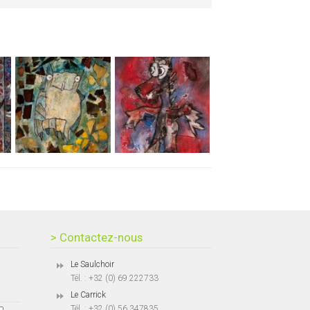
> Contactez-nous
Le Saulchoir
Tél. : +32 (0) 69 222733
Le Carrick
Tél. : +32 (0) 56 347835