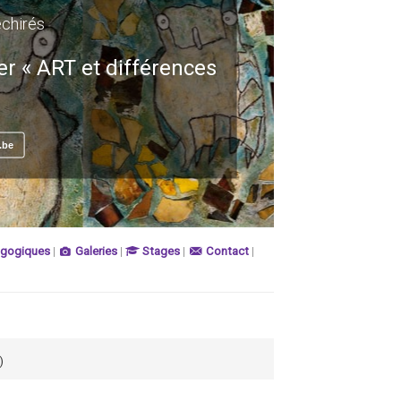
échirés
er « ART et différences
.be
agogiques
|
Galeries
|
Stages
|
Contact
|
)