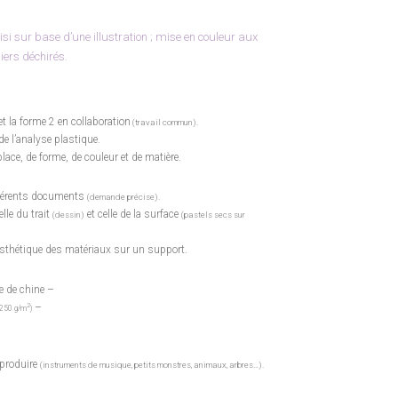
si sur base d’une illustration ; mise en couleur aux
iers déchirés.
 et la forme 2 en collaboration
(travail commun).
de l’analyse plastique.
lace, de forme, de couleur et de matière.
ifférents documents
(demande précise).
lle du trait
et celle de la surface
(dessin)
(pastels secs sur
esthétique des matériaux sur un support.
e de chine –
–
2
(250 g/m
)
eproduire
(instruments de musique, petits monstres, animaux, arbres…).