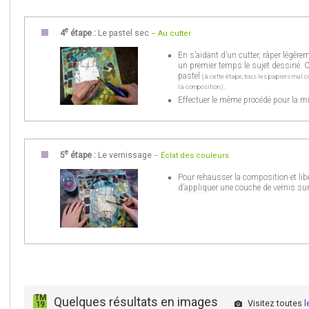
e
4
étape :
Le pastel sec
– Au cutter
En s’aidant d’un cutter, râper légère
un premier temps le sujet dessiné. Ca
pastel
(à cette étape, tous les papiers mal 
.
la composition)
Effectuer le même procédé pour la mi
e
5
étape :
Le vernissage
– Éclat des couleurs
Pour rehausser la composition et libér
d’appliquer une couche de vernis su
TM
Quelques résultats en images
Visitez toutes
l
19