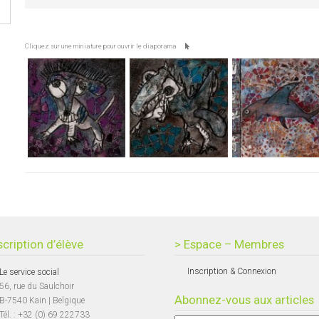
Cliquez sur une miniature pour ouvrir le diaporama
scription d’élève
> Espace – Membres
Inscription & Connexion
Le service social
56, rue du Saulchoir
Abonnez-vous aux articles
B-7540 Kain | Belgique
Tél. : +32 (0) 69 222733