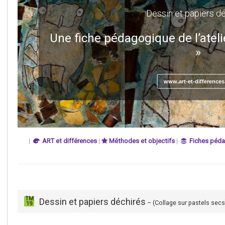
Dessin et papiers d
Une fiche pédagogique de l’ateli
»
www.art-et-differences
|
ART et différences
|
Méthodes et objectifs
|
Fiches péd
TM
Dessin et papiers déchirés
– (Collage sur pastels secs
19