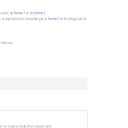
 public de
forme 1
et de
forme 2.
la reproduction travaillée par la
forme 2
et le collage par la
 d’encres.
 un sujet à l’aide d’un crayon gris.