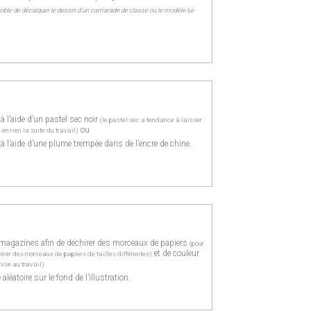
ossible de décalquer le dessin d’un camarade de classe ou le modèle lui-
à l’aide d’un pastel sec noir
(le pastel sec a tendance à laisser
ou
 en rien la suite du travail)
à l’aide d’une plume trempée dans de l’encre de chine.
 magazines afin de déchirer des morceaux de papiers
(pour
et de couleur
hirer des morceaux de papiers de tailles différentes)
mise au travail).
aléatoire sur le fond de l’illustration.