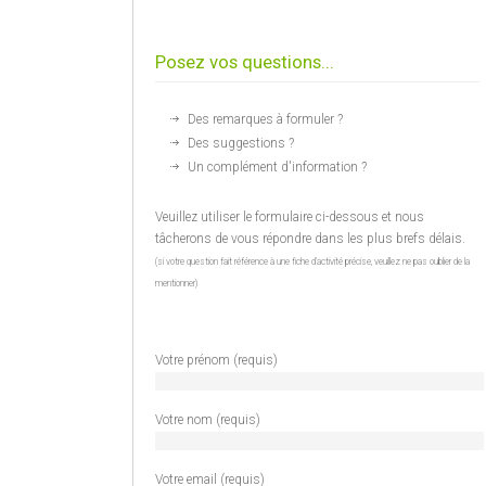
Posez vos questions...
Des remarques à formuler ?
Des suggestions ?
Un complément d'information ?
Veuillez utiliser le formulaire ci-dessous et nous
tâcherons de vous répondre dans les plus brefs délais.
(si votre question fait référence à une fiche d'activité précise, veuillez ne pas oublier de la
mentionner)
Votre prénom (requis)
Votre nom (requis)
Votre email (requis)