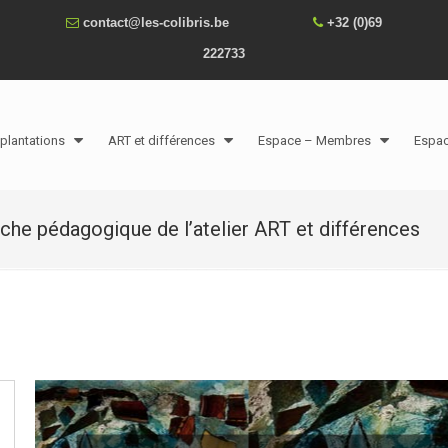
contact@les-colibris.be
+32 (0)69
222733
plantations
ART et différences
Espace – Membres
Espa
iche pédagogique de l’atelier ART et différences