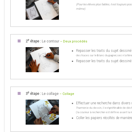
(Pour les élèves plus faibles, il est toujours p
même).
e
2
étape :
Le contour
– Deux procédés
Repasser les traits du sujet dessiné 
des traces sur le blanc du papier, ceci n’altère
Repasser les traits du sujet dessiné 
e
3
étape :
Le collage
– Collage
Effectuer une recherche dans divers
l’harmonie du dessin, il est préférable de déc
(la couleur à rechercher est définie avant la 
Coller les papiers récoltés de manière 