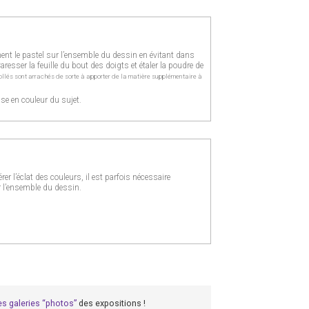
ment le pastel sur l’ensemble du dessin en évitant dans
resser la feuille du bout des doigts et étaler la poudre de
collés sont arrachés de sorte à apporter de la matière supplémentaire à
se en couleur du sujet.
er l’éclat des couleurs, il est parfois nécessaire
r l’ensemble du dessin.
es galeries “photos”
des expositions !