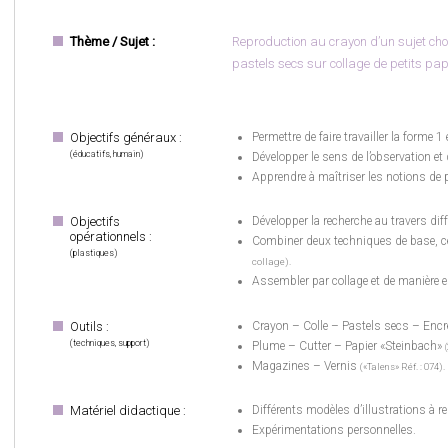
Thème / Sujet :
Reproduction au crayon d’un sujet choi
pastels secs sur collage de petits pap
Objectifs généraux :
Permettre de faire travailler la forme 1
(éducatifs, humain)
Développer le sens de l’observation et 
Apprendre à maîtriser les notions de p
Objectifs
Développer la recherche au travers d
opérationnels :
Combiner deux techniques de base, ce
(plastiques)
collage).
Assembler par collage et de manière 
Outils :
Crayon – Colle – Pastels secs – Encr
(techniques, support)
Plume – Cutter – Papier «Steinbach»
Magazines – Vernis
(«Talens» Réf. : 074).
Matériel didactique :
Différents modèles d’illustrations à r
Expérimentations personnelles.