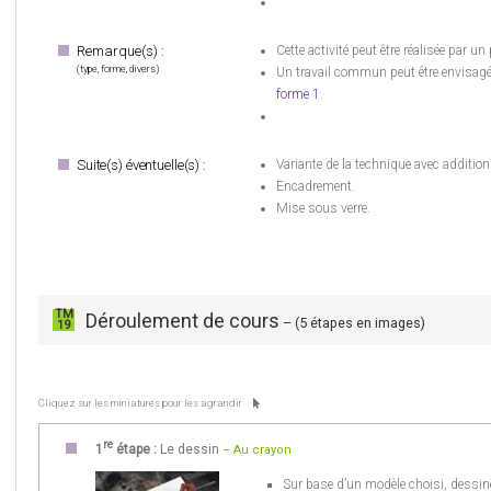
Remarque(s) :
Cette activité peut être réalisée par un
(type, forme, divers)
Un travail commun peut être envisagé, 
forme 1
.
Suite(s) éventuelle(s) :
Variante de la technique avec addition
Encadrement.
Mise sous verre.
TM
Déroulement de cours
– (5 étapes en images)
19
Cliquez sur les miniatures pour les agrandir
re
1
étape :
Le dessin
– Au crayon
Sur base d’un modèle choisi, dessiner