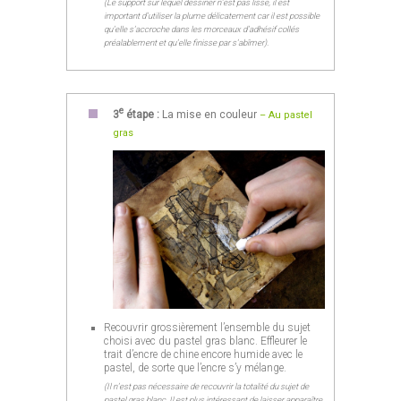
(Le support sur lequel dessiner n’est pas lisse, il est
important d’utiliser la plume délicatement car il est possible
qu’elle s’accroche dans les morceaux d’adhésif collés
préalablement et qu’elle finisse par s’abîmer).
e
3
étape :
La mise en couleur
– Au pastel
gras
Recouvrir grossièrement l’ensemble du sujet
choisi avec du pastel gras blanc. Effleurer le
trait d’encre de chine encore humide avec le
pastel, de sorte que l’encre s’y mélange.
(Il n’est pas nécessaire de recouvrir la totalité du sujet de
pastel gras blanc. Il est plus intéressant de laisser apparaître