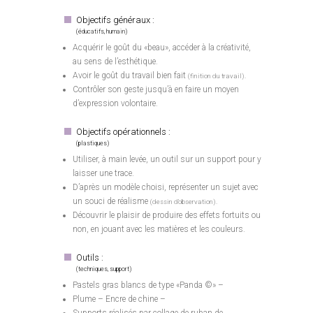
Objectifs généraux :
(éducatifs, humain)
Acquérir le goût du «beau», accéder à la créativité,
au sens de l’esthétique.
Avoir le goût du travail bien fait
(finition du travail).
Contrôler son geste jusqu’à en faire un moyen
d’expression volontaire.
Objectifs opérationnels :
(plastiques)
Utiliser, à main levée, un outil sur un support pour y
laisser une trace.
D’après un modèle choisi, représenter un sujet avec
un souci de réalisme
(dessin d’observation).
Découvrir le plaisir de produire des effets fortuits ou
non, en jouant avec les matières et les couleurs.
Outils :
(techniques, support)
Pastels gras blancs de type «Panda ©» –
Plume – Encre de chine –