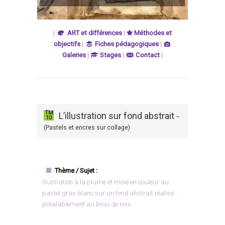
|
ART et différences
|
Méthodes et
objectifs
|
Fiches pédagogiques
|
Galeries
|
Stages
|
Contact
|
TM
L’illustration sur fond abstrait
–
10
(Pastels et encres sur collage)
Thème / Sujet :
Illustration à la plume et mise en couleur au
pastel gras blanc sur un fond abstrait réalisé
préalablement au brou de noix.