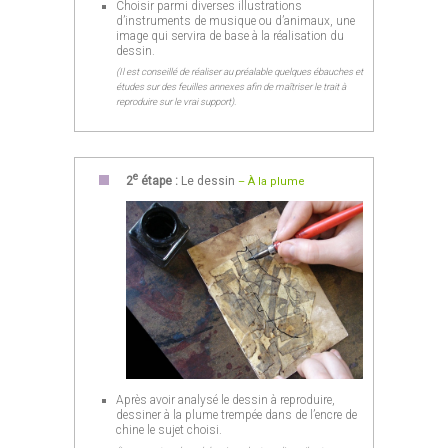
Choisir parmi diverses illustrations
d’instruments de musique ou d’animaux, une
image qui servira de base à la réalisation du
dessin.
(Il est conseillé de réaliser au préalable quelques ébauches et
études sur des feuilles annexes afin de maîtriser le trait à
reproduire sur le vrai support).
e
2
étape :
Le dessin
– À la plume
Après avoir analysé le dessin à reproduire,
dessiner à la plume trempée dans de l’encre de
chine le sujet choisi.