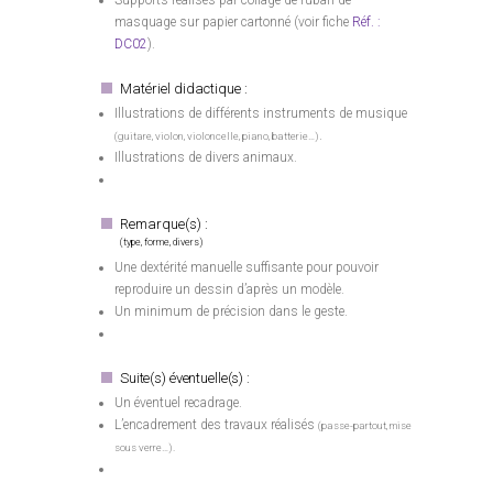
Supports réalisés par collage de ruban de
masquage sur papier cartonné (voir fiche
Réf. :
DC02
).
Matériel didactique :
Illustrations de différents instruments de musique
.
(guitare, violon, violoncelle, piano, batterie…)
Illustrations de divers animaux.
Remarque(s) :
(type, forme, divers)
Une dextérité manuelle suffisante pour pouvoir
reproduire un dessin d’après un modèle.
Un minimum de précision dans le geste.
Suite(s) éventuelle(s) :
Un éventuel recadrage.
L’encadrement des travaux réalisés
(passe-partout, mise
sous verre…).