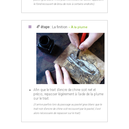
le fond recouvert de brou de noix à certains endroits).
e
4
étape :
La finition
– À la plume
Afin que le trait d’encre de chine soit net et
précis, repasser légèrement à l’aide de la plume
sur le trait.
(Il arrive parfois lors du passage au pastel gras blanc que le
trait noir d’encre de chine soit recouvert par le pastel, il est
alors nécessaire de repasser sur le trait).