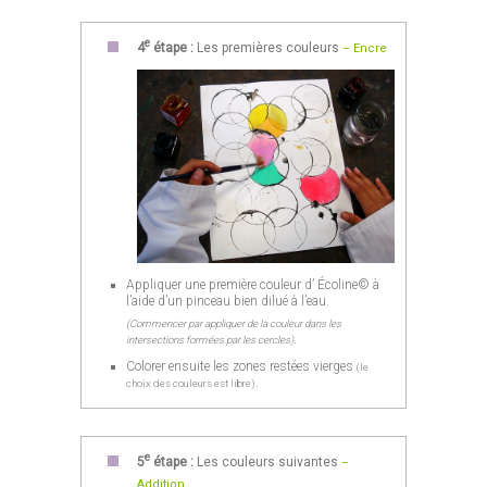
e
4
étape :
Les premières couleurs
– Encre
Appliquer une première couleur d’ Écoline© à
l’aide d’un pinceau bien dilué à l’eau.
(Commencer par appliquer de la couleur dans les
intersections formées par les cercles).
Colorer ensuite les zones restées vierges
(le
.
choix des couleurs est libre)
e
5
étape :
Les couleurs suivantes
–
Addition