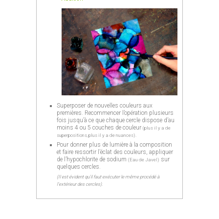
Superposer de nouvelles couleurs aux
premières. Recommencer l’opération plusieurs
fois jusqu’à ce que chaque cercle dispose d’au
moins 4 ou 5 couches de couleur
(plus il y a de
superpositions, plus il y a de nuances).
Pour donner plus de lumière à la composition
et faire ressortir l’éclat des couleurs, appliquer
de l’hypochlorite de sodium
sur
(Eau de Javel)
quelques cercles.
(Il est évident qu’il faut exécuter le même procédé à
l’extérieur des cercles).