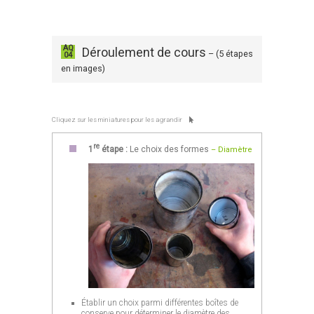
AQ
Déroulement de cours
– (5 étapes
04
en images)
Cliquez sur les miniatures pour les agrandir
re
1
étape :
Le choix des formes
– Diamètre
Établir un choix parmi différentes boîtes de
conserve pour déterminer le diamètre des