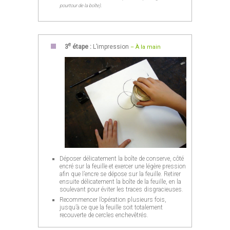
pourtour de la boîte).
e
3
étape :
L’impression
– À la main
Déposer délicatement la boîte de conserve, côté
encré sur la feuille et exercer une légère pression
afin que l’encre se dépose sur la feuille. Retirer
ensuite délicatement la boîte de la feuille, en la
soulevant pour éviter les traces disgracieuses.
Recommencer l’opération plusieurs fois,
jusqu’à ce que la feuille soit totalement
recouverte de cercles enchevêtrés.