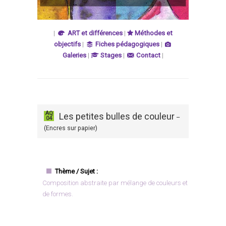
|
ART et différences
|
Méthodes et
objectifs
|
Fiches pédagogiques
|
Galeries
|
Stages
|
Contact
|
AQ
Les petites bulles de couleur
–
04
(Encres sur papier)
Thème / Sujet :
Composition abstraite par mélange de couleurs et
de formes.