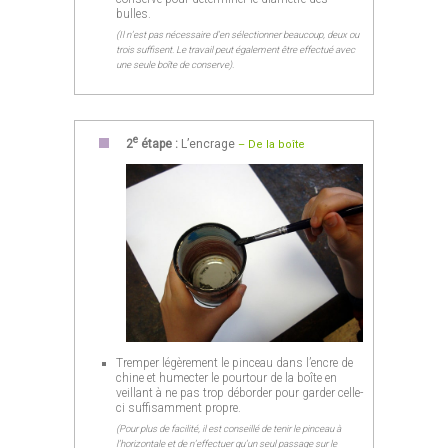
bulles.
(Il n’est pas nécessaire d’en sélectionner beaucoup, deux ou
trois suffisent. Le travail peut également être effectué avec
une seule boîte de conserve).
e
2
étape :
L’encrage
– De la boîte
Tremper légèrement le pinceau dans l’encre de
chine et humecter le pourtour de la boîte en
veillant à ne pas trop déborder pour garder celle-
ci suffisamment propre.
(Pour plus de facilité, il est conseillé de tenir le pinceau à
l’horizontale et de n’effectuer qu’un seul passage sur le