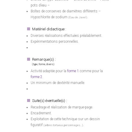
pots d’eau –
Boîtes de conserves de diamètres différents –
Hypochlorite de sodium
.
(Eau de Javel)
Matériel didactique :
Diverses réalisations effectuées préalablement.
Expérimentations personnelles.
Remarque(s) :
(type, forme, divers)
Activité adaptée pour la
forme 1
comme pour la
forme 2
.
Un minimum de dextérité manuelle.
Suite(s) éventuelle(s) :
Recadrage et réalisation de marque-page.
Encadrement.
Exploitation de cette technique sur un dessin
figuratif
.
(arbres tortueux, personnages…)