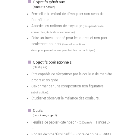
Objectifs généraux :
(éducatifs, humain)
Permettre à l’enfant de développer son sens de
l’esthétique.
Aborder les notions de recyclage
(récupération de
couvercles, de boîtes de conserve).
Faire un travail donné pour les autres et non pas
seulement pour soi
(travail scindé en
deux pour permettre aux plus faibles de participer).
Objectifs opérationnels :
(plastiques)
Être capable de s’exprimer par la couleur de manière
propre et soignée.
S’exprimer par une composition non figurative
(abstraction).
Étudier et observer le mélange des couleurs.
Outils :
(techniques, support)
Feuilles de papier «Steinbach»
– Pinceaux
(250g/m²)
–
Encres de type “Écoline©” – Encre de chine – Petits