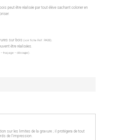
is peut être réalisée par tout élève sachant colorier en
riser.
avures sur bois
(voir fiche Réf : PA08).
uvent être réalisées.
 – traçage – découpe).
ion sur les limites de la gravure ; il protégera de tout
rds de l’impression.