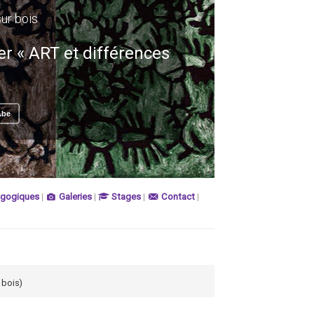
sur bois
er « ART et différences
.be
agogiques
|
Galeries
|
Stages
|
Contact
|
 bois)