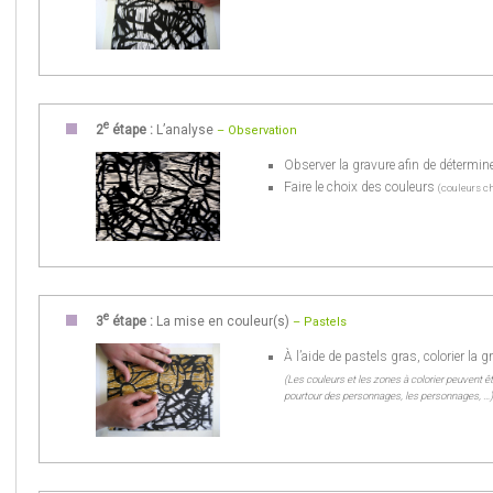
e
2
étape :
L’analyse
– Observation
Observer la gravure afin de détermine
Faire le choix des couleurs
(couleurs c
e
3
étape :
La mise en couleur(s)
– Pastels
À l’aide de pastels gras, colorier la g
(Les couleurs et les zones à colorier peuvent êtr
pourtour des personnages, les personnages, …)