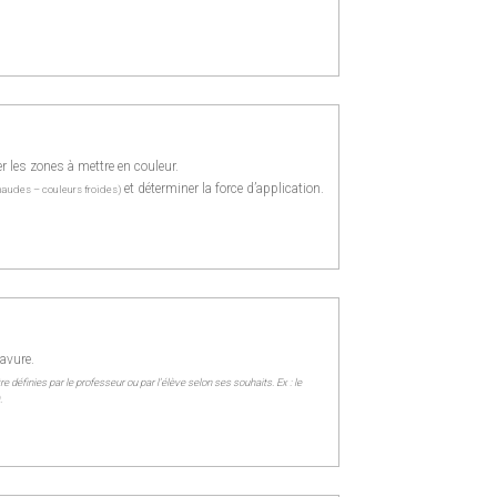
r les zones à mettre en couleur.
et déterminer la force d’application.
haudes – couleurs froides)
ravure.
e définies par le professeur ou par l’élève selon ses souhaits. Ex : le
.