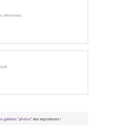
s déterminées.
équat.
es galeries “photos”
des expositions !