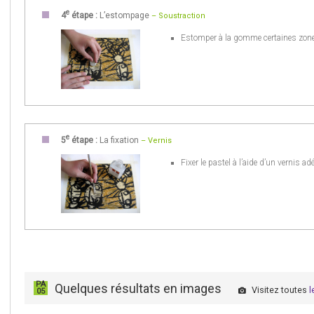
e
4
étape :
L’estompage
– Soustraction
Estomper à la gomme certaines zone
e
5
étape :
La fixation
– Vernis
Fixer le pastel à l’aide d’un vernis ad
PA
Quelques résultats en images
Visitez toutes
l
05