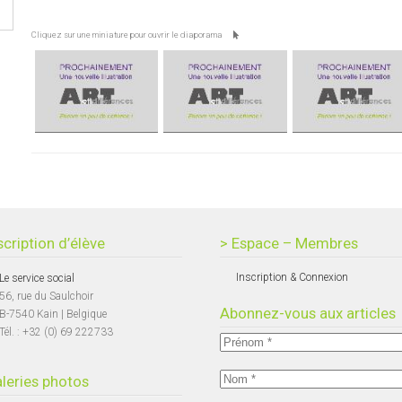
Cliquez sur une miniature pour ouvrir le diaporama
scription d’élève
> Espace – Membres
Inscription & Connexion
Le service social
56, rue du Saulchoir
Abonnez-vous aux articles
B-7540 Kain | Belgique
Tél. : +32 (0) 69 222733
leries photos