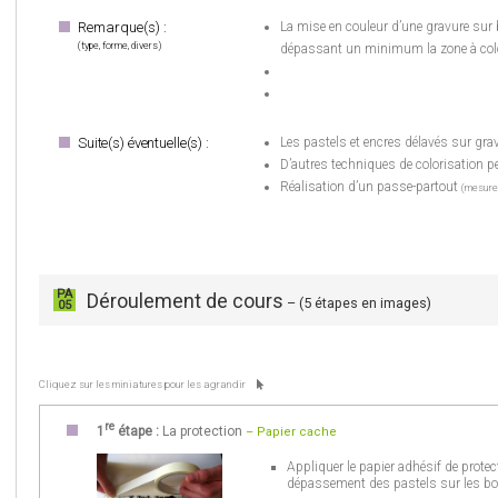
Remarque(s) :
La mise en couleur d’une gravure sur bo
(type, forme, divers)
dépassant un minimum la zone à colo
Suite(s) éventuelle(s) :
Les pastels et encres délavés sur gr
D’autres techniques de colorisation pe
Réalisation d’un passe-partout
(mesure
PA
Déroulement de cours
– (5 étapes en images)
05
Cliquez sur les miniatures pour les agrandir
re
1
étape :
La protection
– Papier cache
Appliquer le papier adhésif de protect
dépassement des pastels sur les bo