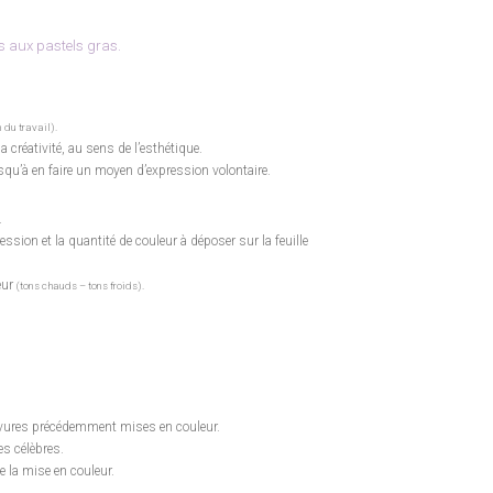
s aux pastels gras.
n du travail).
a créativité, au sens de l’esthétique.
squ’à en faire un moyen d’expression volontaire.
.
ession et la quantité de couleur à déposer sur la feuille
eur
(tons chauds – tons froids).
avures précédemment mises en couleur.
es célèbres.
e la mise en couleur.