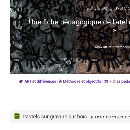
Pastels sur gravure 
Une fiche pédagogique de l’ateli
»
www.art-et-differences
|
ART et différences
|
Méthodes et objectifs
|
Fiches péd
PA
Pastels sur gravure sur bois
– (Pastels sur gravure sur
05