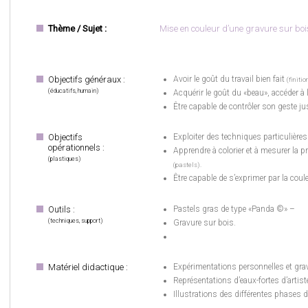
Thème / Sujet :
Mise en couleur d’une gravure sur boi
Objectifs généraux :
Avoir le goût du travail bien fait
(finitio
(éducatifs, humain)
Acquérir le goût du «beau», accéder à l
Être capable de contrôler son geste ju
Objectifs
Exploiter des techniques particulières
opérationnels :
Apprendre à colorier et à mesurer la pr
(plastiques)
(pastels).
Être capable de s’exprimer par la coul
Outils :
Pastels gras de type «Panda ©» –
(techniques, support)
Gravure sur bois.
Matériel didactique :
Expérimentations personnelles et gr
Représentations d’eaux-fortes d’artist
Illustrations des différentes phases d