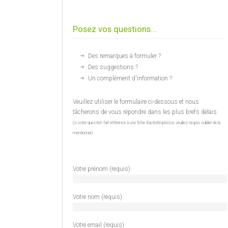
Posez vos questions...
Des remarques à formuler ?
Des suggestions ?
Un complément d'information ?
Veuillez utiliser le formulaire ci-dessous et nous
tâcherons de vous répondre dans les plus brefs délais.
(si votre question fait référence à une fiche d'activité précise, veuillez ne pas oublier de la
mentionner)
Votre prénom (requis)
Votre nom (requis)
Votre email (requis)