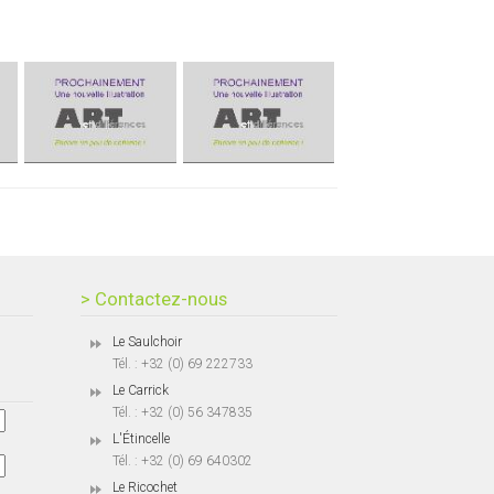
> Contactez-nous
Le Saulchoir
Tél. : +32 (0) 69 222733
Le Carrick
Tél. : +32 (0) 56 347835
L'Étincelle
Tél. : +32 (0) 69 640302
Le Ricochet